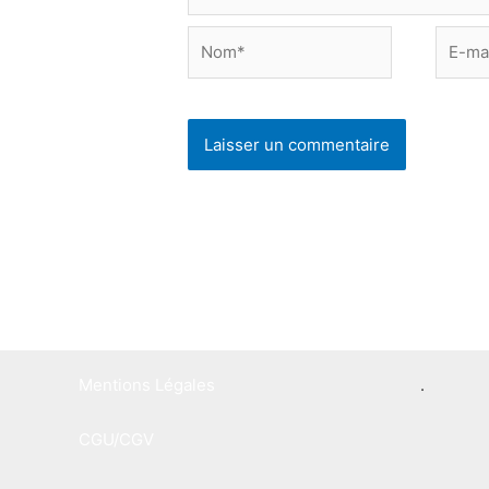
Nom*
E-
mail*
Mentions Légales
.
CGU/CGV