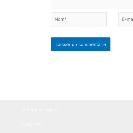
Nom*
E-
mail*
Mentions Légales
.
CGU/CGV